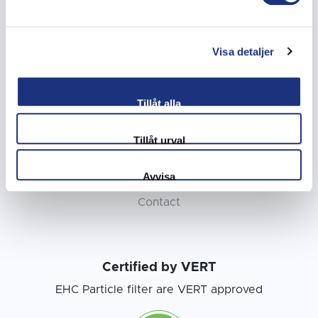
FAQ
Company
Visa detaljer
Applications
DPF
Tillåt alla
Distributors
Tillåt urval
About us
Avvisa
News
Contact
Certified by VERT
EHC Particle filter are VERT approved