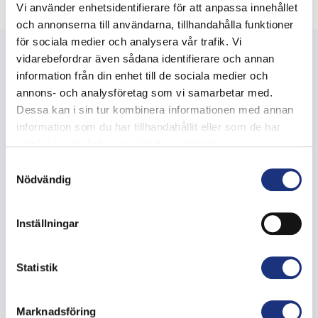
Vi använder enhetsidentifierare för att anpassa innehållet
och annonserna till användarna, tillhandahålla funktioner
för sociala medier och analysera vår trafik. Vi
vidarebefordrar även sådana identifierare och annan
information från din enhet till de sociala medier och
annons- och analysföretag som vi samarbetar med.
Dessa kan i sin tur kombinera informationen med annan
information som du har tillhandahållit eller som de har
a member of Sustainion Group
samlat in när du har använt deras tjänster.
Samtyckesval
Nödvändig
Products
Catalytic converter
Inställningar
PF Heavy Duty Filter
P15 Quick fit filter
Statistik
L20 Quick fit filter
HT Light & Medium Duty Filter
Marknadsföring