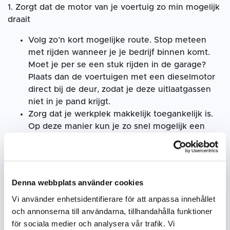
1. Zorgt dat de motor van je voertuig zo min mogelijk
draait
Volg zo’n kort mogelijke route. Stop meteen
met rijden wanneer je je bedrijf binnen komt.
Moet je per se een stuk rijden in de garage?
Plaats dan de voertuigen met een dieselmotor
direct bij de deur, zodat je deze uitlaatgassen
niet in je pand krijgt.
Zorg dat je werkplek makkelijk toegankelijk is.
Op deze manier kun je zo snel mogelijk een
voertuig naar binnen en buiten rijden.
2. Koppel altijd een afzuigslang aan als de motor per
se binnen moet draaien
Denna webbplats använder cookies
Pak het probleem bij de bron aan: Zuig meteen
Vi använder enhetsidentifierare för att anpassa innehållet
de uitlaatgassen weg uit het pand, door gebruik
och annonserna till användarna, tillhandahålla funktioner
te maken van een opzetfilter.
för sociala medier och analysera vår trafik. Vi
Controleer of de slang goed werkt (Zitten er