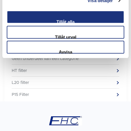
Visa detaljer
is ook een slimme keuze.
Lees meer
Tillåt alla
Categorieën
Tillåt urval
Allerlei
Avvisa
Geen onderdeel van een categorie
HT filter
L20 filter
P15 Filter