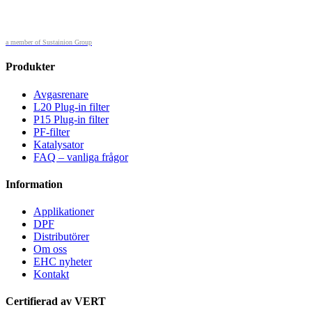
a member of Sustainion Group
Produkter
Avgasrenare
L20 Plug-in filter
P15 Plug-in filter
PF-filter
Katalysator
FAQ – vanliga frågor
Information
Applikationer
DPF
Distributörer
Om oss
EHC nyheter
Kontakt
Certifierad av VERT