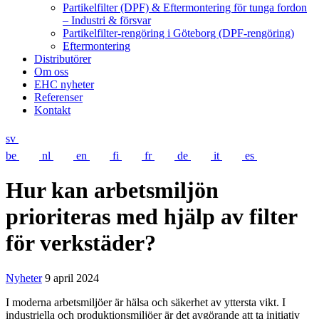
Partikelfilter (DPF) & Eftermontering för tunga fordon
– Industri & försvar
Partikelfilter-rengöring i Göteborg (DPF-rengöring)
Eftermontering
Distributörer
Om oss
EHC nyheter
Referenser
Kontakt
sv
be
nl
en
fi
fr
de
it
es
Hur kan arbetsmiljön
prioriteras med hjälp av filter
för verkstäder?
Nyheter
9 april 2024
I moderna arbetsmiljöer är hälsa och säkerhet av yttersta vikt. I
industriella och produktionsmiljöer är det avgörande att ta initiativ