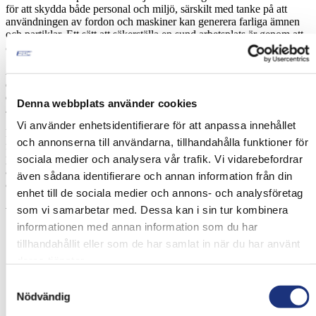
för att skydda både personal och miljö, särskilt med tanke på att
användningen av fordon och maskiner kan generera farliga ämnen
och partiklar. Ett sätt att säkerställa en sund arbetsplats är genom att
använda högkvalitativa avgasfilter.
I det här blogginlägget berättar vi om vikten av att fokusera på
arbetsmiljön i verkstäder, produktions- och lagerhallar och hur
användningen av effektiva avgasfilter kan bidra till att skapa en
Denna webbplats använder cookies
säkrare och hälsosammare arbetsplats.
Vi använder enhetsidentifierare för att anpassa innehållet
På EHC Teknik strävar vi efter att erbjuda skräddarsydda lösningar
och annonserna till användarna, tillhandahålla funktioner för
för att förbättra luftkvaliteten och därmed arbetsmiljön i verkstäder,
produktions- och lagerhallar. Vi lär dig hur
partikelfilter
kan bidra till
sociala medier och analysera vår trafik. Vi vidarebefordrar
att minska inomhusluftföroreningar genom effektiv filtrering av
även sådana identifierare och annan information från din
avgaser.
enhet till de sociala medier och annons- och analysföretag
som vi samarbetar med. Dessa kan i sin tur kombinera
Varför är filtrering av avgaser viktigt?
informationen med annan information som du har
Avgaser från fordon och maskiner kan innehålla en mängd
tillhandahållit eller som de har samlat in när du har använt
skadliga partiklar och kemikalier som exempelvis kväveoxider
deras tjänster.
och kolväten. Genom att använda effektiva avgasfilter fångas
de farliga partiklarna och avlägsnas därmed från luften, vilket
Samtyckesval
minskar risken för exponering och som i sin tur kan ge olika
Nödvändig
hälsorisker.