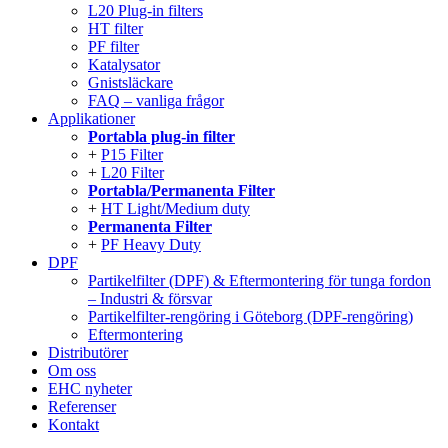
L20 Plug-in filters
HT filter
PF filter
Katalysator
Gnistsläckare
FAQ – vanliga frågor
Applikationer
Portabla plug-in filter
P15 Filter
L20 Filter
Portabla/Permanenta Filter
HT Light/Medium duty
Permanenta Filter
PF Heavy Duty
DPF
Partikelfilter (DPF) & Eftermontering för tunga fordon
– Industri & försvar
Partikelfilter-rengöring i Göteborg (DPF-rengöring)
Eftermontering
Distributörer
Om oss
EHC nyheter
Referenser
Kontakt