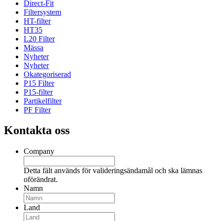
Direct-Fit
Filtersystem
HT-filter
HT35
L20 Filter
Mässa
Nyheter
Nyheter
Okategoriserad
P15 Filter
P15-filter
Partikelfilter
PF Filter
Kontakta oss
Company
Detta fält används för valideringsändamål och ska lämnas
oförändrat.
Namn
Land