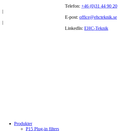
Telefon:
+46 (0)31 44 90 20
|
E-post:
office@ehcteknik.se
|
LinkedIn:
EHC-Teknik
Produkter
P15 Plug-in filters