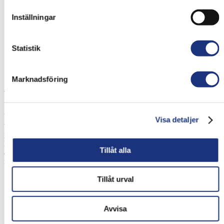
Genom att filtrera skadliga ämnen och partiklar från luften
förbättras luftkvaliteten i arbetsmiljön. Det kan bidra till att
Inställningar
minska risken för luftvägsproblem, allergier och andra
hälsoproblem hos personalen.
Utöver att skydda människors hälsa hjälper avgasfilter också
till att minska den miljöpåverkan som är förknippad med
Statistik
utsläpp från fordon och maskiner.
Marknadsföring
Våra lösningar för en säkrare arbetsmiljö
Vi på EHC Teknik erbjuder ett brett utbud av avgasfilter som är
Visa detaljer
utformade för att möta olika behov och krav i industriella och
produktionsmiljöer. Våra filter är perfekta för användning i
lagerhallar, verkstäder och andra liknande arbetsplatser där
Tillåt alla
användningen av fordon och maskiner är vanlig. Här är några av
fördelarna med våra filterlösningar:
Våra filter kan skräddarsys för att passa nästan alla typer av
Tillåt urval
fordon och maskiner, oavsett om det rör sig om lätta eller
tunga fordon. Detta gör dem mycket mångsidiga och
användbara i olika arbetsmiljöer.
Avvisa
De är utformade för att vara högeffektiva när det gäller att
fånga och avlägsna skadliga partiklar från avgaserna. Detta