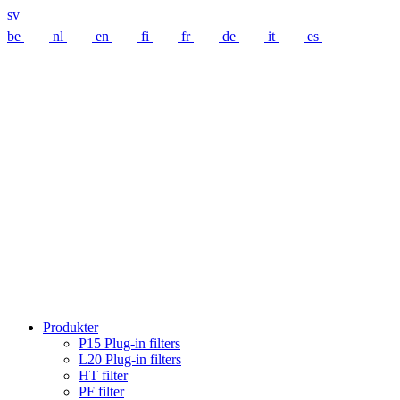
sv
be
nl
en
fi
fr
de
it
es
Produkter
P15 Plug-in filters
L20 Plug-in filters
HT filter
PF filter