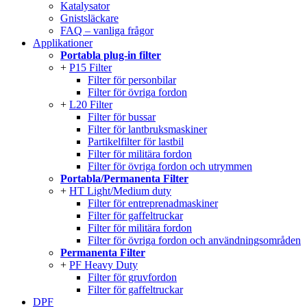
Katalysator
Gnistsläckare
FAQ – vanliga frågor
Applikationer
Portabla plug-in filter
P15 Filter
Filter för personbilar
Filter för övriga fordon
L20 Filter
Filter för bussar
Filter för lantbruksmaskiner
Partikelfilter för lastbil
Filter för militära fordon
Filter för övriga fordon och utrymmen
Portabla/Permanenta Filter
HT Light/Medium duty
Filter för entreprenadmaskiner
Filter för gaffeltruckar
Filter för militära fordon
Filter för övriga fordon och användningsområden
Permanenta Filter
PF Heavy Duty
Filter för gruvfordon
Filter för gaffeltruckar
DPF