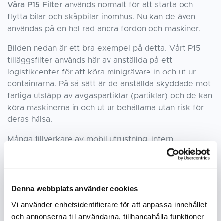
Våra P15 Filter
används normalt för att starta och
flytta bilar och skåpbilar inomhus. Nu kan de även
användas på en hel rad andra fordon och maskiner.
Bilden nedan är ett bra exempel på detta. Vårt P15
tilläggsfilter används här av anställda på ett
logistikcenter för att köra minigrävare in och ut ur
containrarna. På så sätt är de anställda skyddade mot
farliga utsläpp av avgaspartiklar (partiklar) och de kan
köra maskinerna in och ut ur behållarna utan risk för
deras hälsa.
Många tillverkare av mobil utrustning, intern
transportutrustning, sopmaskiner och gräsklippare
använder våra P15-filter för att flytta dem under
produktionsprocessen.
Denna webbplats använder cookies
Vi använder enhetsidentifierare för att anpassa innehållet
och annonserna till användarna, tillhandahålla funktioner