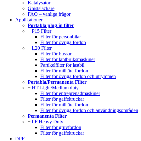
Katalysator
Gnistsläckare
FAQ – vanliga frågor
Applikationer
Portabla plug-in filter
P15 Filter
Filter för personbilar
Filter för övriga fordon
L20 Filter
Filter för bussar
Filter för lantbruksmaskiner
Partikelfilter för lastbil
Filter för militära fordon
Filter för övriga fordon och utrymmen
Portabla/Permanenta Filter
HT Light/Medium duty
Filter för entreprenadmaskiner
Filter för gaffeltruckar
Filter för militära fordon
Filter för övriga fordon och användningsområden
Permanenta Filter
PF Heavy Duty
Filter för gruvfordon
Filter för gaffeltruckar
DPF