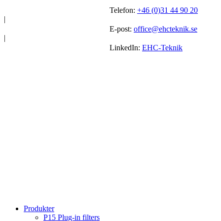
Telefon:
+46 (0)31 44 90 20
|
E-post:
office@ehcteknik.se
|
LinkedIn:
EHC-Teknik
Produkter
P15 Plug-in filters