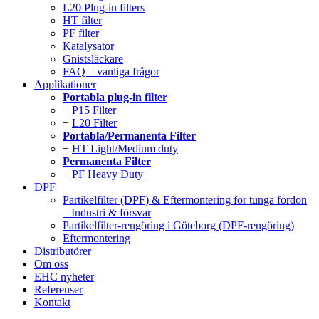
L20 Plug-in filters
HT filter
PF filter
Katalysator
Gnistsläckare
FAQ – vanliga frågor
Applikationer
Portabla plug-in filter
P15 Filter
L20 Filter
Portabla/Permanenta Filter
HT Light/Medium duty
Permanenta Filter
PF Heavy Duty
DPF
Partikelfilter (DPF) & Eftermontering för tunga fordon
– Industri & försvar
Partikelfilter-rengöring i Göteborg (DPF-rengöring)
Eftermontering
Distributörer
Om oss
EHC nyheter
Referenser
Kontakt