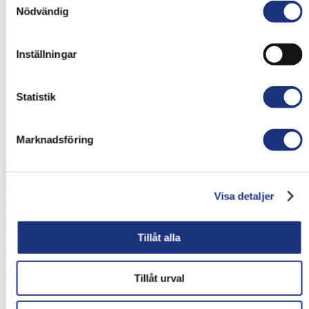
Nödvändig
Inställningar
Statistik
Marknadsföring
EHC HT är ett partikelfilter för tunga fordon och arbetsmaskiner i
stängda utrymmen.
Visa detaljer
Filtret reducerar enkelt farliga partiklar och dåliga lukt från
avgaserna. Det är enkelt att installera och fungerar även i låga
temperaturer.
Tillåt alla
Kontakta oss för mer information.
Kategorier
Tillåt urval
Avgasrenare