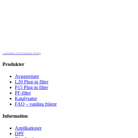
a member of Sustainion Group
Produkter
Avgasrenare
L20 Plug-in filter
P15 Plug-in filter
PF-filter
Katalysator
FAQ – vanliga frågor
Information
Applikationer
DPF