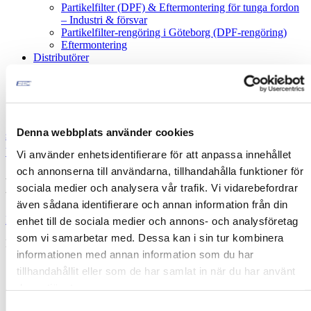
Partikelfilter (DPF) & Eftermontering för tunga fordon
– Industri & försvar
Partikelfilter-rengöring i Göteborg (DPF-rengöring)
Eftermontering
Distributörer
Om oss
EHC nyheter
Referenser
Kontakt
Denna webbplats använder cookies
sv
be
nl
en
fi
fr
de
it
es
Vi använder enhetsidentifierare för att anpassa innehållet
och annonserna till användarna, tillhandahålla funktioner för
EHC HT på Railcare
sociala medier och analysera vår trafik. Vi vidarebefordrar
även sådana identifierare och annan information från din
HT-filter
3 februari 2020
enhet till de sociala medier och annons- och analysföretag
som vi samarbetar med. Dessa kan i sin tur kombinera
Hitachi rail 200-2 med ett EHC HT Partikelfilter.
informationen med annan information som du har
tillhandahållit eller som de har samlat in när du har använt
deras tjänster.
Samtyckesval