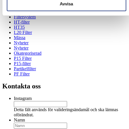
Avgasrör
Avvisa
Dieselfordon
Direct-Fit
Filtersystem
HT-filter
HT35
L20 Filter
Mässa
Nyheter
Nyheter
Okategoriserad
P15 Filter
P15-filter
Partikelfilter
PF Filter
Kontakta oss
Instagram
Detta fält används för valideringsändamål och ska lämnas
oförändrat.
Namn