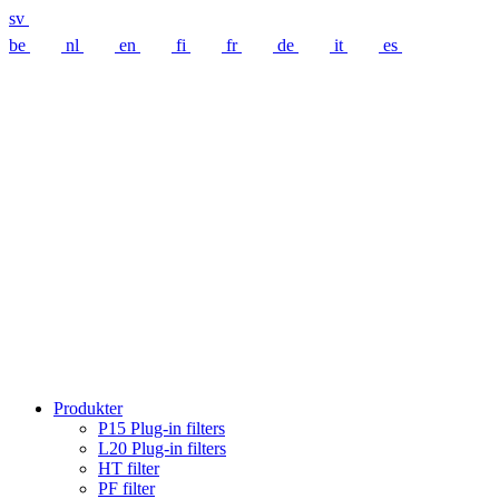
sv
be
nl
en
fi
fr
de
it
es
Produkter
P15 Plug-in filters
L20 Plug-in filters
HT filter
PF filter