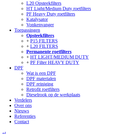
L20 Opsteekfilters
HT Light/Medium Duty roetfilters
PF Heavy Duty roetfilters
Katalysator
Vonkenvanger
Toepassingen
Opsteekfilters
P15 FILTERS
L20 FILTERS
Permanente roetfilters
HT LIGHT/MEDIUM DUTY
PF Filter HEAVY DUTY
DPF
Wat is een DPF
DPF materialen
DPF reiniging
Retrofit roetfilters
Dieselrook op de werkplaats
Verdelers
Over ons
Nieuws
Referenties
Contact
nl