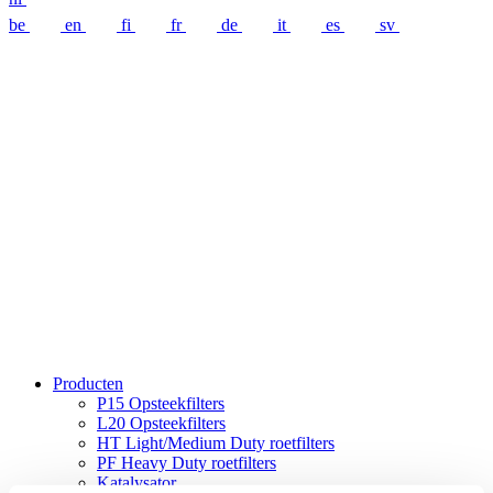
be
en
fi
fr
de
it
es
sv
Producten
P15 Opsteekfilters
L20 Opsteekfilters
HT Light/Medium Duty roetfilters
PF Heavy Duty roetfilters
Katalysator