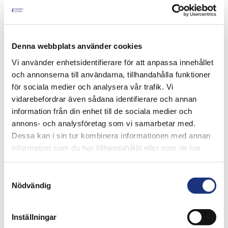
Vonkenvanger
Toepassingen
Opsteekfilters
P15 FILTERS
Auto’s en bestelwagens
Denna webbplats använder cookies
Diverse toepassingen
L20 FILTERS
Vi använder enhetsidentifierare för att anpassa innehållet
Autobussen
och annonserna till användarna, tillhandahålla funktioner
Landbouwmachines
för sociala medier och analysera vår trafik. Vi
Militaire toepassingen
Vrachtwagens
vidarebefordrar även sådana identifierare och annan
Diverse toepassingen
information från din enhet till de sociala medier och
Permanente roetfilters
annons- och analysföretag som vi samarbetar med.
HT LIGHT/MEDIUM DUTY
Bouwmachines
Dessa kan i sin tur kombinera informationen med annan
Heftrucks
information som du har tillhandahållit eller som de har
Militair materieel
samlat in när du har använt deras tjänster.
Diverse toepassingen
PF Filter HEAVY DUTY
Samtyckesval
Bouwmachines
Nödvändig
Heftrucks
Mijnbouw
DPF
Wat is een DPF
Inställningar
DPF materialen