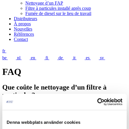
Nettoyage d’un FAP
Filtre à particules installé après coup
Fumée de diesel sur le lieu de travail
Distributeurs
À propos
Nouvelles
Références
Contact
fr
be
nl
en
fi
de
it
es
sv
FAQ
Que coûte le nettoyage d’un filtre à
particules?
Nous vous conseillons de nous contacter ou le revendeur EHC le
plus proche de chez vous, pour une estimation précise du prix pour
votre filtre.
Denna webbplats använder cookies