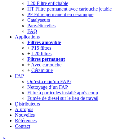
L20 Filtre enfichable
HT Filtre permanent avec cartouche jetable
PF Filtre permanent en céramique
Catalyseurs
Pare-étincelles
FAQ
Applications
Filtres amovible
P15 filtres
L20 filtres
Filtres permanent
Avec cartouche
Céramique
FAP
Qu’est-ce qu’un FAP?
Nettoyage d’un FAP
Filtre à particules installé après coup
Fumée de diesel sur le lieu de travail
Distributeurs
À propos
Nouvelles
Références
Contact
fr