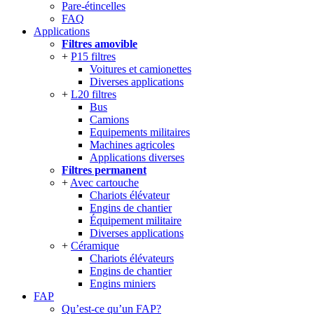
Pare-étincelles
FAQ
Applications
Filtres amovible
P15 filtres
Voitures et camionettes
Diverses applications
L20 filtres
Bus
Camions
Equipements militaires
Machines agricoles
Applications diverses
Filtres permanent
Avec cartouche
Chariots élévateur
Engins de chantier
Équipement militaire
Diverses applications
Céramique
Chariots élévateurs
Engins de chantier
Engins miniers
FAP
Qu’est-ce qu’un FAP?