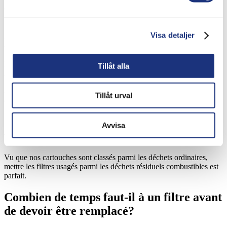
à choisir la bonne solution.
Comment savoir quand remplacer
Visa detaljer
l’élément filtrant?
Nous avons placé un capteur de pression ou une soupape de
Tillåt alla
surpression sur nos filtres, qui permettent de voir quand l’élément
filtrant est plein et doit être remplacé. Nous assurons ainsi une faible
contre-pression et un bon écoulement à travers le filtre, ce qui évite
Tillåt urval
d’endommager le filtre et/ou le moteur.
Comment me débarrasser des filtres
Avvisa
usagés?
Vu que nos cartouches sont classés parmi les déchets ordinaires,
mettre les filtres usagés parmi les déchets résiduels combustibles est
parfait.
Combien de temps faut-il à un filtre avant
de devoir être remplacé?