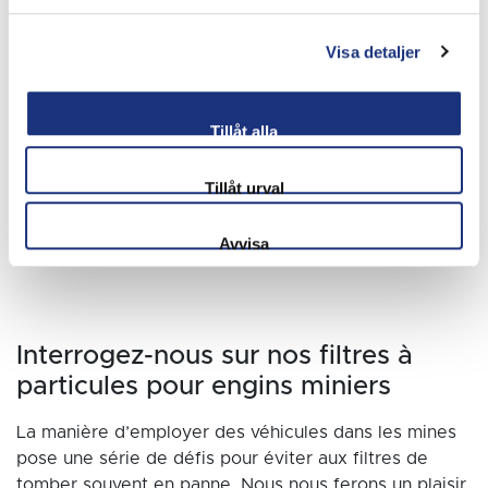
de sérieux troubles pour la santé humaine. De
nombreux véhicules miniers roulent au gazole, mais
Visa detaljer
des FAP leur permettent d’être nettement plus
propres à l’usage. En recourant à nos filtres à
particules pour véhicules miniers, vous adoptez une
Tillåt alla
position en faveur de la santé et de la sécurité.
Tillåt urval
Avvisa
Interrogez-nous sur nos filtres à
particules pour engins miniers
La manière d’employer des véhicules dans les mines
pose une série de défis pour éviter aux filtres de
tomber souvent en panne. Nous nous ferons un plaisir