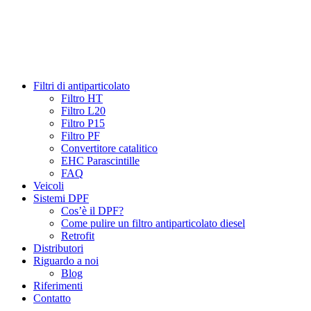
Filtri di antiparticolato
Filtro HT
Filtro L20
Filtro P15
Filtro PF
Convertitore catalitico
EHC Parascintille
FAQ
Veicoli
Sistemi DPF
Cos’è il DPF?
Come pulire un filtro antiparticolato diesel
Retrofit
Distributori
Riguardo a noi
Blog
Riferimenti
Contatto