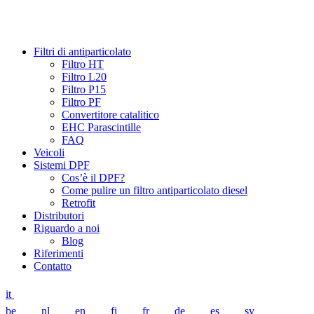
Filtri di antiparticolato
Filtro HT
Filtro L20
Filtro P15
Filtro PF
Convertitore catalitico
EHC Parascintille
FAQ
Veicoli
Sistemi DPF
Cos’è il DPF?
Come pulire un filtro antiparticolato diesel
Retrofit
Distributori
Riguardo a noi
Blog
Riferimenti
Contatto
it
be
nl
en
fi
fr
de
es
sv