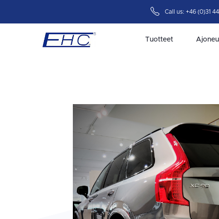
Call us:
+46 (0)31 4
Tuotteet
Ajoneu