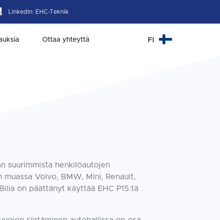
LinkedIn:
EHC-Teknik
tauksia
Ottaa yhteyttä
FI
an suurimmista henkilöautojen
un muassa Volvo, BMW, Mini, Renault,
Bilia on päättänyt käyttää EHC P15:tä