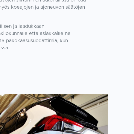
euvojen siirtäminen autohallissa on osa
myös koeajojen ja ajoneuvon säätöjen
lisen ja laadukkaan
ilökunnalle että asiakkaille he
15 pakokaasusuodattimia, kun
issa.