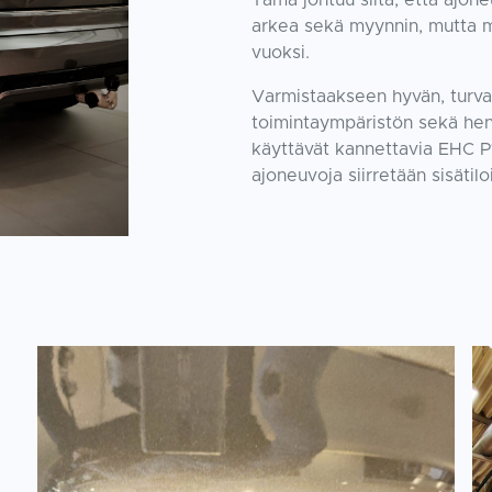
Tämä johtuu siitä, että ajon
arkea sekä myynnin, mutta 
vuoksi.
Varmistaakseen hyvän, turval
toimintaympäristön sekä henk
käyttävät kannettavia EHC P
ajoneuvoja siirretään sisätilo