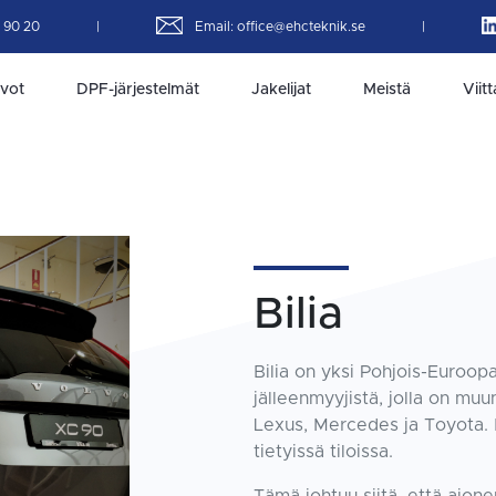
4 90 20
|
Email:
office@ehcteknik.se
|
vot
DPF-järjestelmät
Jakelijat
Meistä
Viit
Bilia
Bilia on yksi Pohjois-Euroop
jälleenmyyjistä, jolla on mu
Lexus, Mercedes ja Toyota. 
tietyissä tiloissa.