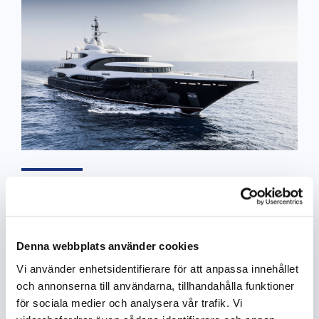
Oceano M/Y Barbara
EHC-uitlaatfilters en een megasuperjacht lijken op
Denna webbplats använder cookies
het eerste gezicht misschien weinig met elkaar te
maken te hebben, maar megajachten hebben
Vi använder enhetsidentifierare för att anpassa innehållet
noodgeneratoren en onze filters bieden de
och annonserna till användarna, tillhandahålla funktioner
perfecte oplossing om ze rookvrij te starten, te
för sociala medier och analysera vår trafik. Vi
testen en te laten draaien.