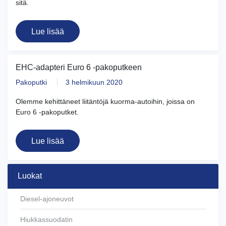
sitä.
Lue lisää
EHC-adapteri Euro 6 -pakoputkeen
Pakoputki
3 helmikuun 2020
Olemme kehittäneet liitäntöjä kuorma-autoihin, joissa on
Euro 6 -pakoputket.
Lue lisää
Luokat
Diesel-ajoneuvot
Hiukkassuodatin