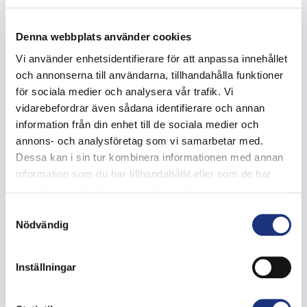
Denna webbplats använder cookies
Kontaktieren Sie uns für DPF für LKWs
Vi använder enhetsidentifierare för att anpassa innehållet
och annonserna till användarna, tillhandahålla funktioner
Wenn Sie mehr über die Funktionsweise von Partikelfiltern
för sociala medier och analysera vår trafik. Vi
für LKWs erfahren möchten, wenden Sie sich bitte an uns.
vidarebefordrar även sådana identifierare och annan
Über diese für das Fahrzeug spezifische Technologie und
information från din enhet till de sociala medier och
die Art und Weise ihrer Nutzung gibt es viele interessante
annons- och analysföretag som vi samarbetar med.
Fakten. Wir teilen unser Wissen gerne und liefern Ihnen
Dessa kan i sin tur kombinera informationen med annan
Dieselpartikelfilter für LKWs.
information som du har tillhandahållit eller som de har
samlat in när du har använt deras tjänster.
Werfen Sie einen Blick auf den L20-Filter und lesen Sie
mehr über LKW-Abgasfilter.
Samtyckesval
Nödvändig
Inställningar